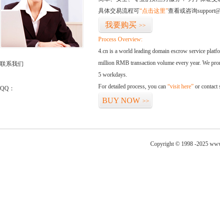
具体交易流程可
“点击这里”
查看或咨询support@
我要购买
>>
Process Overview:
4.cn is a world leading domain escrow service plat
million RMB transaction volume every year. We promi
联系我们
5 workdays.
For detailed process, you can
“visit here”
or contact
QQ：
BUY NOW
>>
Copyright © 1998 -2025 www