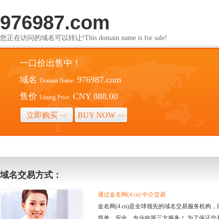
976987.com
您正在访问的域名可以转让!This domain name is for sale!
一口价出售中！
域名
976987.com
Domain Name:
售价
CNY 888.00
Listing Price:
立即购买
BUY NOW
>>
>>
域名交易方式：
通过金名网(4.cn) 中介交易
金名网(4.cn)是全球领先的域名交易服务机
简单、安全、专业的第三方服务！ 为了保证交